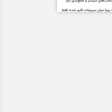
خاب‌های سبک‌تر و جمع‌بندی آرام
ه پیتزا میان سبزیجات قایم شده؛ فقط
فال ابجد امروز پنجشنبه ۱۵ مرداد ۱۴۰۵ | نیت‌هایی برای
ده و رهاشدن از انتظارهای بی‌نتیجه
سبزی مجلسی | سبز، خوش‌عطر و
فال تاروت امروز پنجشنبه ۱۵ مرداد ۱۴۰۵ | کارت‌هایی
، شناخت فرصت واقعی و پایان‌دادن
اسی | کدام سکه‌ها زودتر چشمتان
بتان باارزش‌ترین چیز زندگی‌تان را نشان
فال سرنوشت امروز پنجشنبه ۱۵ مرداد ۱۴۰۵ | روزی برای
و انتخاب مسیرهای کم‌هزینه‌تر
ن این دعا را بخوانید | دعایی کوتاه برای