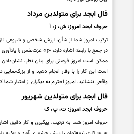
فال ابجد برای متولدین مرداد
حروف ابجد امروز: ش، ز، آ
ترکیب امروز شما از شأن، ارزش شخصی و شروعی تاز
در جمع یا رابطه اشاره دارد، «ز» عزت‌نفس را یادآوری م
ممکن است امروز فرصتی برای بیان نظر، نشان‌دادن توا
است این کار را با وقار انجام دهید و از بزرگ‌نمایی د
واقعی ننشانید. امروز احترام به دیگران از اعتبار شما 
فال ابجد برای متولدین شهریور
حروف ابجد امروز: ت، پ، ک
حروف امروز شما به ترتیب، پیگیری و کار دقیق اشاره 
«پ» کاری نیمه‌تمام را پیش چشم می‌آورد و «ک» ی