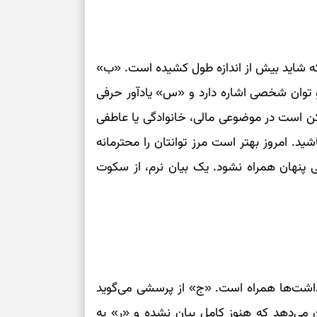
رسیدن به خانه‌ا
برای حفظ تمرکز،
 که شاید بیش از اندازه طول کشیده است. «ب»
کم‌ریسک
 توان شخصی اشاره دارد و «س» یادآور حرفی
تصمیم‌های دقیق
مکن است در موضوعی مالی، خانوادگی یا عاطفی
د. امروز بهتر است مرز توانتان را محترمانه
حفظ امانت، انت
 پنهان همراه نشود. یک بیان نرم، از سکوت
در دل‌بستگی‌ها
درباره حضور ا
ارتباط‌ها
داشت‌ها همراه است. «ج» از پرسشی می‌گوید
برای دیدن جزئیا
 می‌دهد که هنوز کامل بیان نشده و «ر» به