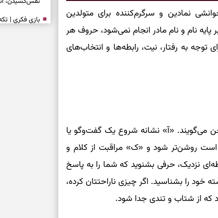
نفس‌کشیدن، انت
انشی نمادین و سرگرم‌کننده برای متولدین
بازی فکری | تک
ایه نام و نام مادر انجام نمی‌شود، حروف هر
۱۵ ثانیه برای پیداکردنش وقت دارید
ی توجه به رفتار، نیت، رابطه‌ها و انتخاب‌های
تصمیم‌های سنجی
طرز تهیه کوکو 
برش‌خورده
برای حفظ آرامش
به تردیدها
 می‌گویند. «آ» نشانه شروع یک گفت‌وگو یا
ر است روشن‌تر شود و «ک» مراقبت از کلام و
تست شخصیت شن
را گرفتند؟ انتخا
بطه‌ای نزدیک، حرفی بشنوید که شما را به پاسخ
می‌دهد
 خود را بشناسید. اگر چیزی ناراحتتان کرده،
رد که از شتاب و تندی جدا شود.
حفظ دستاوردها 
برای خانه‌دار شد