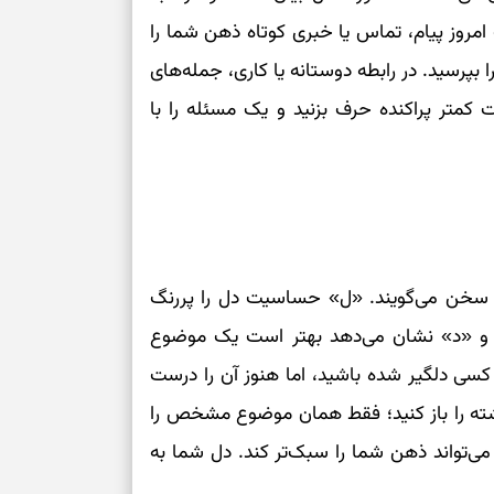
مروز پیام، تماس یا خبری کوتاه ذهن شما را
برای بازیابی ت
بپرسید. در رابطه دوستانه یا کاری، جمله‌های
برای تنظیم سرع
ست کمتر پراکنده حرف بزنید و یک مسئله را با
ثانیه برای پیدا
برای بازکردن گ
طرز تهیه لوبیا 
 سخن می‌گویند. «ل» حساسیت دل را پررنگ
دانه‌دانه، خوش‌
ارد و «د» نشان می‌دهد بهتر است یک موضوع
برای سنجیدن اع
کسی دلگیر شده باشید، اما هنوز آن را درست
درست
گذشته را باز کنید؛ فقط همان موضوع مشخص را
تست شخصیت شنا
ه می‌تواند ذهن شما را سبک‌تر کند. دل شما به
می‌گیرد؟ انتخا
می‌دهد