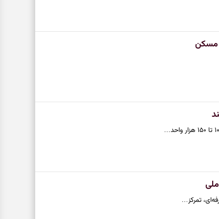
 مسکن
د
ملی
فه‌ای، تمرکز…