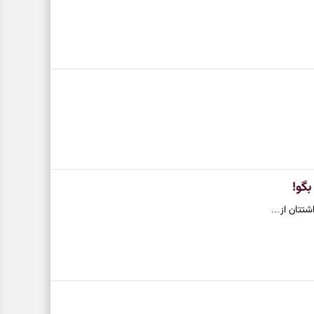
گو!
اشتتان از…